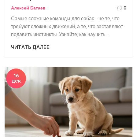
действительно работает
Алексей Батаев
0
Самые сложные команды для собак - не те, что
требуют сложных движений, а те, что заставляют
подавить инстинкты. Узнайте, как научить
«оставь», «жди» и «ко мне» - и почему наказания
ЧИТАТЬ ДАЛЕЕ
не работают.
16
дек