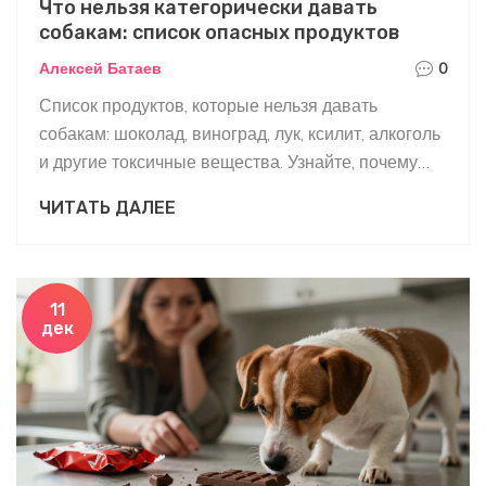
Что нельзя категорически давать
собакам: список опасных продуктов
Алексей Батаев
0
Список продуктов, которые нельзя давать
собакам: шоколад, виноград, лук, ксилит, алкоголь
и другие токсичные вещества. Узнайте, почему
даже маленькие порции могут быть смертельны и
ЧИТАТЬ ДАЛЕЕ
как защитить питомца.
11
дек