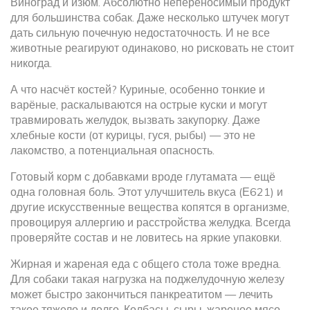
Виноград и изюм. Абсолютно непереносимый продукт
для большинства собак. Даже несколько штучек могут
дать сильную почечную недостаточность. И не все
животные реагируют одинаково, но рисковать не стоит
никогда.
А что насчёт костей? Куриные, особенно тонкие и
варёные, раскалываются на острые куски и могут
травмировать желудок, вызвать закупорку. Даже
хлебные кости (от курицы, гуся, рыбы) — это не
лакомство, а потенциальная опасность.
Готовый корм с добавками вроде глутамата — ещё
одна головная боль. Этот улучшитель вкуса (Е621) и
другие искусственные вещества копятся в организме,
провоцируя аллергию и расстройства желудка. Всегда
проверяйте состав и не ловитесь на яркие упаковки.
Жирная и жареная еда с общего стола тоже вредна.
Для собаки такая нагрузка на поджелудочную железу
может быстро закончиться панкреатитом — лечить
такое тяжело и долго. Колбасы, сыры, жареное мясо —