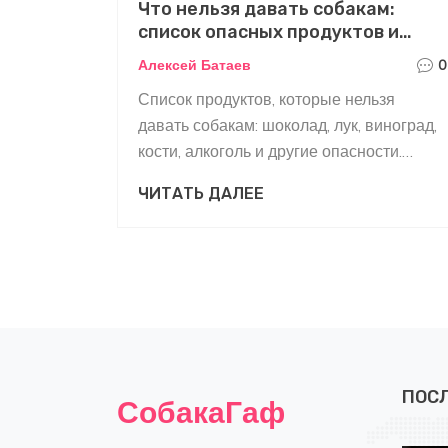
Что нельзя давать собакам:
список опасных продуктов и
почему они вредны
Алексей Батаев
0
Список продуктов, которые нельзя
давать собакам: шоколад, лук, виноград,
кости, алкоголь и другие опасности.
Почему они вредны и что делать, если
ЧИТАТЬ ДАЛЕЕ
собака их съела.
ПОС
СобакаГаф