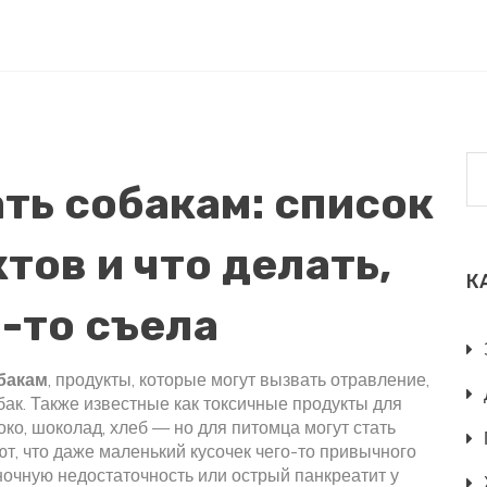
ать собакам: список
тов и что делать,
К
о-то съела
обакам
,
продукты, которые могут вызвать отравление,
бак
. Также известные как
токсичные продукты для
око, шоколад, хлеб — но для питомца могут стать
, что даже маленький кусочек чего-то привычного
ночную недостаточность или острый панкреатит у