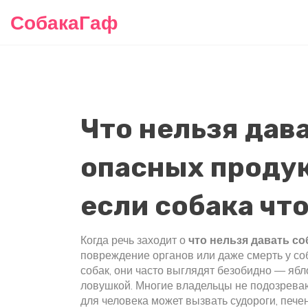
СобакаГаф
Что нельзя дав
опасных продук
если собака чт
Когда речь заходит о
что нельзя давать с
повреждение органов или даже смерть у со
собак
, они часто выглядят безобидно — ябл
ловушкой.
Многие владельцы не подозревают
для человека может вызвать судороги, пече