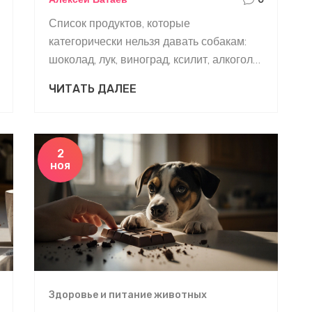
Список продуктов, которые
категорически нельзя давать собакам:
шоколад, лук, виноград, ксилит, алкоголь,
кости и другие опасные продукты.
ЧИТАТЬ ДАЛЕЕ
Почему они токсичны и что делать, если
собака их съела.
2
ноя
Здоровье и питание животных