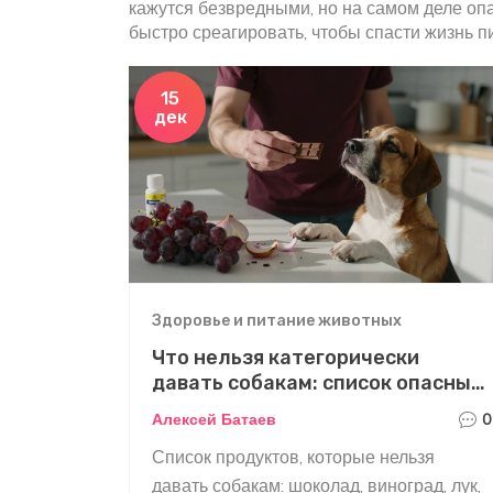
кажутся безвредными, но на самом деле опа
быстро среагировать, чтобы спасти жизнь п
15
дек
Здоровье и питание животных
Что нельзя категорически
давать собакам: список опасных
продуктов
Алексей Батаев
0
Список продуктов, которые нельзя
давать собакам: шоколад, виноград, лук,