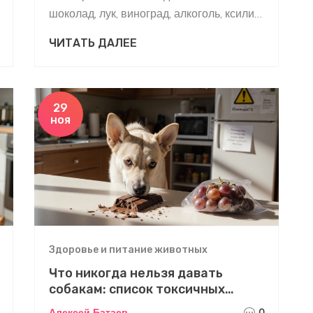
шоколад, лук, виноград, алкоголь, ксилит,
кости и другие опасные продукты. Что
ЧИТАТЬ ДАЛЕЕ
делать, если собака съела запрещенное,
и чем кормить вместо этого.
29
ноя
Здоровье и питание животных
Что никогда нельзя давать
собакам: список токсичных
продуктов и почему они опасны
Алексей Батаев
0