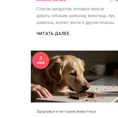
Список продуктов, которые нельзя
давать собакам: шоколад, виноград, лук,
алкоголь, ксилит, кости и другие опасные
продукты. Почему они вредны и что
ЧИТАТЬ ДАЛЕЕ
делать, если собака их съела.
3
ноя
Здоровье и питание животных