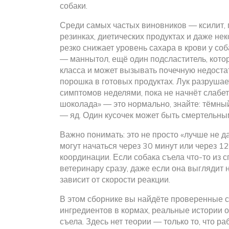
собаки.
Среди самых частых виновников —
ксилит
,
резинках, диетических продуктах и даже не
резко снижает уровень сахара в крови у соб
—
маннытол
,
ещё один подсластитель, кото
класса и может вызывать почечную недоста
порошка в готовых продуктах
.
Лук
разрушает
симптомов неделями, пока не начнёт слабеть
шоколада» — это нормально, знайте: тёмны
— яд. Один кусочек может быть смертельны
Важно понимать: это не просто «лучше не 
могут начаться через 30 минут или через 12 
координации. Если собака съела что-то из с
ветеринару сразу, даже если она выглядит н
зависит от скорости реакции.
В этом сборнике вы найдёте проверенные 
ингредиентов в кормах, реальные истории от
съела. Здесь нет теории — только то, что ра