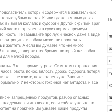
подсластитель, который содержится в жевательных
которых зубных пастах
.
Ксилит
даже в малых дозах
Т
ак, вызывая коллапс и судороги. Другой скрытый враг
рый часто встречается в сухих кормах премиум-
точность
.
Не забывайте про
лук и чеснок
,
даже в виде
п
 эритроциты, и собака может не проявлять
 и желтеть.
А если вы думаете, что «немного
р
й шоколад содержит теобромин, который для собак
м для мелкой породы.
т
давать». Это — прямая угроза. Симптомы отравления
часов: рвота, понос, вялость, дрожь, судороги, потеря
с
писка — не ждите, пока станет хуже. Звоните
ормально. У некоторых токсинов нет антидота, и всё
к
списки запрещённых продуктов, разбор опасных
п
 владельцев, и что делать, если собака уже что-то
ботает на практике. Вы узнаете, какие продукты
о