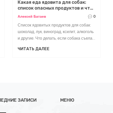
Какая еда ядовита для собак:
список опасных продуктов и что
делать, если собака съела что-
Алексей Батаев
0
то запретное
Список ядовитых продуктов для собак:
шоколад, лук, виноград, ксилит, алкоголь
и другие. Что делать, если собака съела
запрещённое, и как предотвратить
ЧИТАТЬ ДАЛЕЕ
отравление.
ЛЕДНИЕ ЗАПИСИ
МЕНЮ