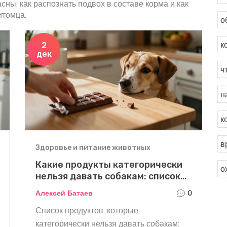
сны, как распознать подвох в составе корма и как
итомца.
о
к
2
дек
ч
н
к
в
Здоровье и питание животных
Какие продукты категорически
о
нельзя давать собакам: список
опасных продуктов
Алексей Батаев
0
Список продуктов, которые
категорически нельзя давать собакам: