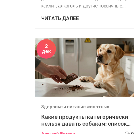
ксилит, алкоголь и другие токсичные
вещества. Узнайте, почему даже
ЧИТАТЬ ДАЛЕЕ
маленькие порции могут быть
смертельны и как защитить питомца.
2
дек
Здоровье и питание животных
Какие продукты категорически
нельзя давать собакам: список
опасных продуктов
Алексей Батаев
0