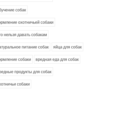
бучение собак
ормление охотничьей собаки
то нельзя давать собакам
атуральное питание собак
яйца для собак
ормление собаки
вредная еда для собак
редные продукты для собак
хотничьи собаки