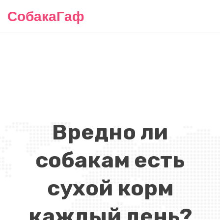
СобакаГаф
Вредно ли
собакам есть
сухой корм
каждый день?