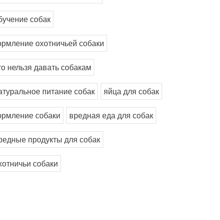
бучение собак
ормление охотничьей собаки
то нельзя давать собакам
атуральное питание собак
яйца для собак
ормление собаки
вредная еда для собак
редные продукты для собак
хотничьи собаки