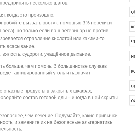
 предпринять несколько шагов:
о
я, когда это произошло.
попробуйте вызвать рвоту с помощью 3% перекиси
к
 веса), но только если ваш ветеринар не против.
озревается отравление кислотой или какими‑то
ч
ить всасывание.
, вялость, судороги, учащённое дыхание.
н
ть больше, чем помочь. В большинстве случаев
к
ведёт активированный уголь и назначит
в
е опасные продукты в закрытых шкафах,
оверяйте состав готовой еды – иногда в ней скрыты
о
езопаснее, чем лечение. Подумайте, какие привычки
сность, и замените их на безопасные альтернативы.
тельность.