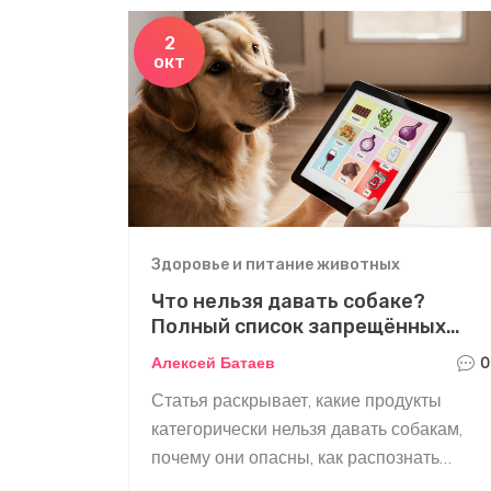
2
окт
Здоровье и питание животных
Что нельзя давать собаке?
Полный список запрещённых
продуктов
Алексей Батаев
0
Статья раскрывает, какие продукты
категорически нельзя давать собакам,
почему они опасны, как распознать
отравление и какие шаги предпринять,