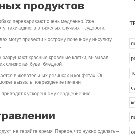
сных продуктов
обаки переваривают очень медленно. Уже
Т
у, тахикадию, а в тяжелых случаях – судороги.
ах могут привести к острому почечному инсульту.
п
.
е разрушают красные кровяные клетки, вызывая
р
их слизистая будет бледной.
т
ается в жевательных резинках и конфетах. Он
 может вызвать повреждение печени.
с
ак приводят к ускоренному сердцебиению,
к
травлении
п
укт, не теряйте время. Первое, что нужно сделать –
о