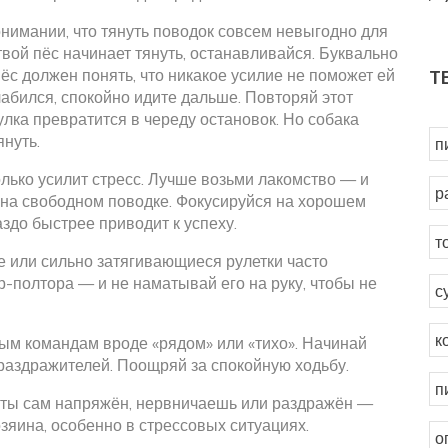
онимании, что тянуть поводок совсем невыгодно для
твой пёс начинает тянуть, останавливайся. Буквально
ёс должен понять, что никакое усилие не поможет ей
Т
лабился, спокойно идите дальше. Повторяй этот
улка превратится в череду остановок. Но собака
януть.
п
лько усилит стресс. Лучше возьми лакомство — и
р
м на свободном поводке. Фокусируйся на хорошем
аздо быстрее приводит к успеху.
т
е или сильно затягивающиеся рулетки часто
-полтора — и не наматывай его на руку, чтобы не
с
к
тым командам вроде «рядом» или «тихо». Начинай
 раздражителей. Поощряй за спокойную ходьбу.
п
и ты сам напряжён, нервничаешь или раздражён —
озяина, особенно в стрессовых ситуациях.
о