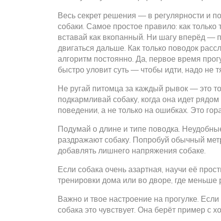
Весь секрет решения — в регулярности и п
собаки. Самое простое правило: как только 
вставай как вкопанный. Ни шагу вперёд — п
двигаться дальше. Как только поводок расс
алгоритм постоянно. Да, первое время прог
быстро уловит суть — чтобы идти, надо не т
Не ругай питомца за каждый рывок — это то
подкармливай собаку, когда она идет рядо
поведении, а не только на ошибках. Это гор
Подумай о длине и типе поводка. Неудобны
раздражают собаку. Попробуй обычный метр
добавлять лишнего напряжения собаке.
Если собака очень азартная, научи её прос
тренировки дома или во дворе, где меньше
Важно и твое настроение на прогулке. Есл
собака это чувствует. Она берёт пример с х