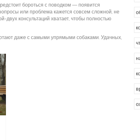
предстоит бороться с поводком — появится
 вопросы или проблема кажется совсем сложной, не
о
ной-двух консультаций хватает, чтобы полностью
к
ботают даже с самыми упрямыми собаками. Удачных,
ч
н
к
в
о