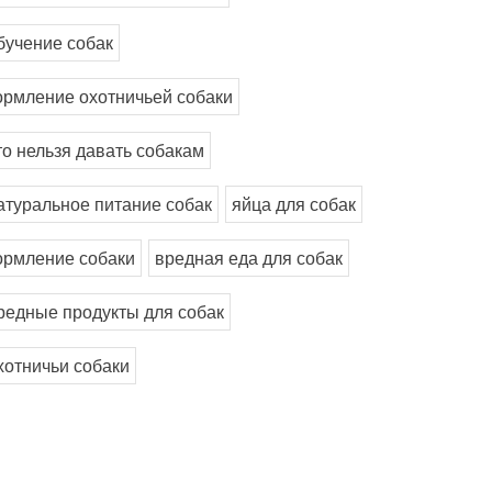
бучение собак
ормление охотничьей собаки
то нельзя давать собакам
атуральное питание собак
яйца для собак
ормление собаки
вредная еда для собак
редные продукты для собак
хотничьи собаки