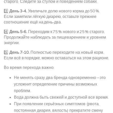
старого. Следите за стулом и поведением собаки.
3️⃣
День 3‑4.
Увеличьте долю нового корма до 50 %.
Если заметили лёгкую диарею, оставьте прежнее
соотношение ещё на день‑два.
4️⃣
День 5‑6.
Переходим к 75 % нового и 25 % старого.
Продолжайте наблюдать за пищеварением и уровнем
энергии.
5️⃣
День 7‑10.
Полностью переходите на новый корм.
Если всё в порядке, можно оставаться на этом рационе.
Во время перехода важно:
Не менять сразу два бренда одновременно – это
усложнит определение причины возможных
проблем.
Вода должна быть свежей и доступной все время.
При появлении серьёзных симптомов (рвота,
постоянная диарея, вялость) прекратите смену