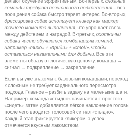
делают обучение эффективным. Во‑первых,
сложные
команды требуют позитивного подкрепления
– без
поощрения собака быстро теряет интерес. Во‑вторых,
дрессировка собак использует кликер как маркер
точного момента выполнения
, что упрощает связь
между действием и наградой. В‑третьих,
охотничьи
собаки часто обучаются комбинациям команд,
например «тихо» + «приди» + «стой», чтобы
оставаться незаметными для добычи
. Все эти
элементы образуют логическую цепочку: команда →
сигнал → подкрепление → закрепление.
Если вы уже знакомы с базовыми командами, переход
к сложным не требует кардинального пересмотра
подхода. Главное – разбить задачу на маленькие шаги.
Например, команда «стыдно» начинается с простого
«сидеть», затем добавляется лёгкое наклонение головы,
после чего вводится голосовой сигнал «стыдно».
Каждый этап фиксируется кликером, а успех
отмечается вкусным лакомством.