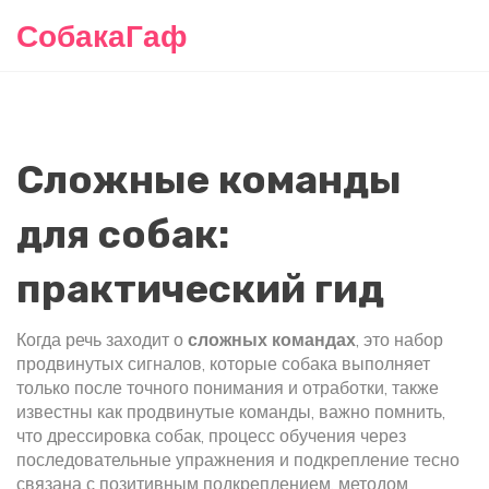
СобакаГаф
Сложные команды
для собак:
практический гид
Когда речь заходит о
сложных командах
,
это набор
продвинутых сигналов, которые собака выполняет
только после точного понимания и отработки
, также
известны как
продвинутые команды
, важно помнить,
что
дрессировка собак
,
процесс обучения через
последовательные упражнения и подкрепление
тесно
связана с
позитивным подкреплением
,
методом