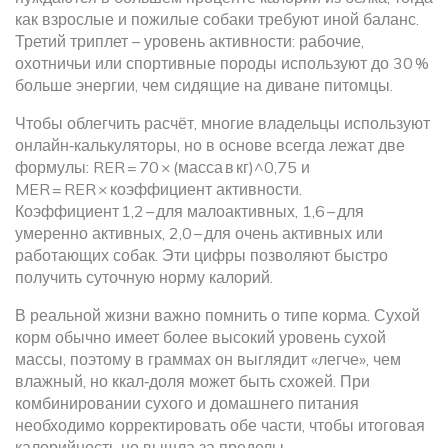
как взрослые и пожилые собаки требуют иной баланс.
Третий триплет – уровень активности: рабочие,
охотничьи или спортивные породы используют до 30 %
больше энергии, чем сидящие на диване питомцы.
Чтобы облегчить расчёт, многие владельцы используют
онлайн‑калькуляторы, но в основе всегда лежат две
формулы: RER = 70 × (масса в кг)^0,75 и
MER = RER × коэффициент активности.
Коэффициент 1,2 – для малоактивных, 1,6 – для
умеренно активных, 2,0 – для очень активных или
работающих собак. Эти цифры позволяют быстро
получить суточную норму калорий.
В реальной жизни важно помнить о типе корма. Сухой
корм обычно имеет более высокий уровень сухой
массы, поэтому в граммах он выглядит «легче», чем
влажный, но ккал‑доля может быть схожей. При
комбинировании сухого и домашнего питания
необходимо корректировать обе части, чтобы итоговая
калорийность не вышла за пределы.