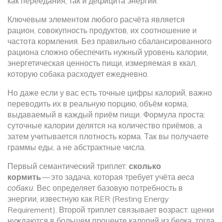
как переедания, так и дефицита энергии.
Ключевым элементом любого расчёта является
рацион
,
совокупность продуктов, их соотношение и
частота кормления
. Без правильно сбалансированного
рациона сложно обеспечить нужный уровень
калории
,
энергетическая ценность пищи, измеряемая в ккал
,
которую собака расходует ежедневно.
Но даже если у вас есть точные цифры калорий, важно
переводить их в реальную
порцию
,
объём корма,
выдаваемый в каждый приём пищи
. Формула проста:
суточные калории делятся на количество приёмов, а
затем учитывается плотность корма. Так вы получаете
граммы еды, а не абстрактные числа.
Первый семантический триплет:
сколько
кормить
— это задача, которая требует учёта
веса
собаки
. Вес определяет базовую потребность в
энергии, известную как RER (Resting Energy
Requirement). Второй триплет связывает возраст: щенки
нуждаются в большем проценте калорий из белка, тогда