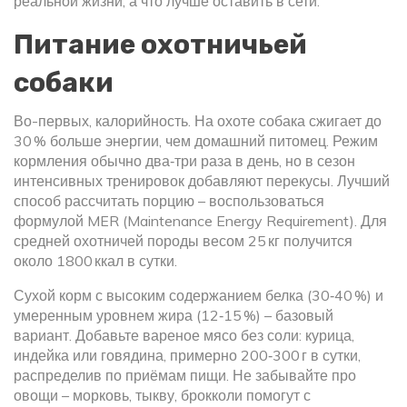
реальной жизни, а что лучше оставить в сети.
Питание охотничьей
собаки
Во-первых, калорийность. На охоте собака сжигает до
30 % больше энергии, чем домашний питомец. Режим
кормления обычно два‑три раза в день, но в сезон
интенсивных тренировок добавляют перекусы. Лучший
способ рассчитать порцию – воспользоваться
формулой MER (Maintenance Energy Requirement). Для
средней охотничей породы весом 25 кг получится
около 1800 ккал в сутки.
Сухой корм с высоким содержанием белка (30‑40 %) и
умеренным уровнем жира (12‑15 %) – базовый
вариант. Добавьте вареное мясо без соли: курица,
индейка или говядина, примерно 200‑300 г в сутки,
распределив по приёмам пищи. Не забывайте про
овощи – морковь, тыкву, брокколи помогут с