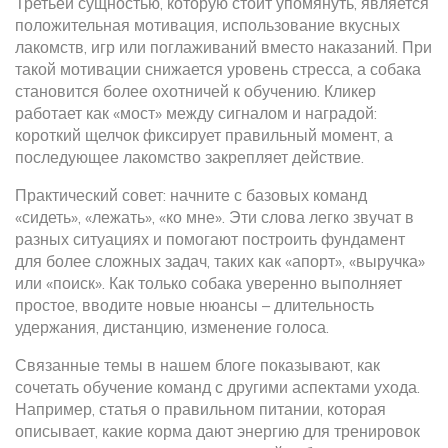
Третьей сущностью, которую стоит упомянуть, является
положительная мотивация
,
использование вкусных
лакомств, игр или поглаживаний вместо наказаний
. При
такой мотивации снижается уровень стресса, а собака
становится более охотничей к обучению. Кликер
работает как «мост» между сигналом и наградой:
короткий щелчок фиксирует правильный момент, а
последующее лакомство закрепляет действие.
Практический совет: начните с базовых команд
«сидеть», «лежать», «ко мне». Эти слова легко звучат в
разных ситуациях и помогают построить фундамент
для более сложных задач, таких как «апорт», «выручка»
или «поиск». Как только собака уверенно выполняет
простое, вводите новые нюансы – длительность
удержания, дистанцию, изменение голоса.
Связанные темы в нашем блоге показывают, как
сочетать обучение команд с другими аспектами ухода.
Например, статья о
правильном питании
,
которая
описывает, какие корма дают энергию для тренировок