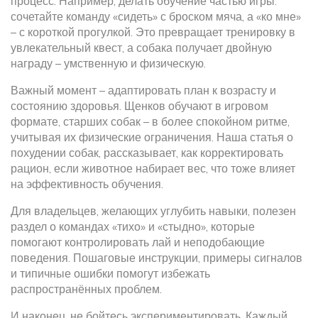
процесс. Например, делать обучение частью игры:
сочетайте команду «сидеть» с броском мяча, а «ко мне»
– с короткой прогулкой. Это превращает тренировку в
увлекательный квест, а собака получает двойную
награду – умственную и физическую.
Важный момент – адаптировать план к возрасту и
состоянию здоровья. Щенков обучают в игровом
формате, старших собак – в более спокойном ритме,
учитывая их физические ограничения. Наша статья о
похудении собак
,
рассказывает, как корректировать
рацион, если животное набирает вес, что тоже влияет
на эффективность обучения
.
Для владельцев, желающих углубить навыки, полезен
раздел о
командах «тихо» и «стыдно»
,
которые
помогают контролировать лай и неподобающие
поведения
. Пошаговые инструкции, примеры сигналов
и типичные ошибки помогут избежать
распространённых проблем.
И наконец, не бойтесь экспериментировать. Каждый