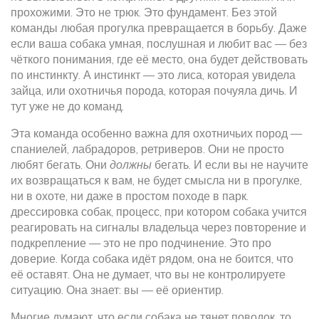
прохожими.
Это не трюк. Это фундамент. Без этой
команды любая прогулка превращается в борьбу. Даже
если ваша собака умная, послушная и любит вас — без
чёткого понимания, где её место, она будет действовать
по инстинкту. А инстинкт — это лиса, которая увидела
зайца, или охотничья порода, которая почуяла дичь. И
тут уже не до команд.
Эта команда особенно важна для охотничьих пород —
спаниелей, лабрадоров, ретриверов. Они не просто
любят бегать. Они
должны
бегать. И если вы не научите
их возвращаться к вам, не будет смысла ни в прогулке,
ни в охоте, ни даже в простом походе в парк.
дрессировка собак
,
процесс, при котором собака учится
реагировать на сигналы владельца через повторение и
подкрепление
— это не про подчинение. Это про
доверие. Когда собака идёт рядом, она не боится, что
её оставят. Она не думает, что вы не контролируете
ситуацию. Она знает: вы — её ориентир.
Многие думают, что если собака не тянет поводок, то