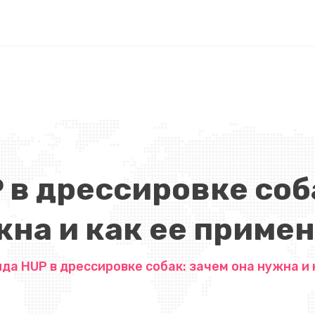
 в дрессировке соба
на и как ее приме
да HUP в дрессировке собак: зачем она нужна и 