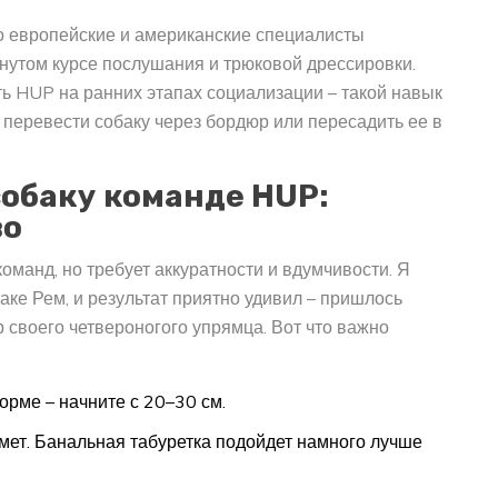
о европейские и американские специалисты
нутом курсе послушания и трюковой дрессировки.
ь HUP на ранних этапах социализации – такой навык
ы перевести собаку через бордюр или пересадить ее в
собаку команде HUP:
во
манд, но требует аккуратности и вдумчивости. Я
аке Рем, и результат приятно удивил – пришлось
 своего четвероногого упрямца. Вот что важно
рме – начните с 20–30 см.
мет. Банальная табуретка подойдет намного лучше