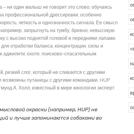
о
а – ни один малыш не говорит это слово, обучаясь
ра профессиональной дрессировки, особенно
о
корость, четкость и однозначность сигнала. Ее смысл
 например, запрыгнуть на тумбу, бревно, невысокую
к
ку с высоко поднятой головой и передними лапами.
для отработки баланса, концентрации, силы и
ч
 к аджилити, охоте, поисково-спасательным
н
, резкий слог, который не сливается с другими
к
где возможны путаницы с другими командами, HUP
мунд А. Холл, известный в мире кинологии эксперт
в
о
мысловой окраски (например, HUP) не
ий и лучше запоминаются собаками во