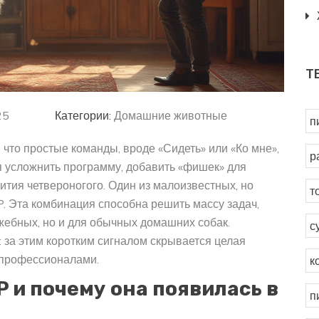
Т
25
Категории:
Домашние животные
п
 что простые команды, вроде «Сидеть» или «Ко мне»,
р
я усложнить программу, добавить «фишек» для
вития четвероногого. Один из малоизвестных, но
т
 Эта комбинация способна решить массу задач,
ужебных, но и для обычных домашних собак.
с
 за этим коротким сигналом скрывается целая
 профессионалами.
к
 и почему она появилась в
п