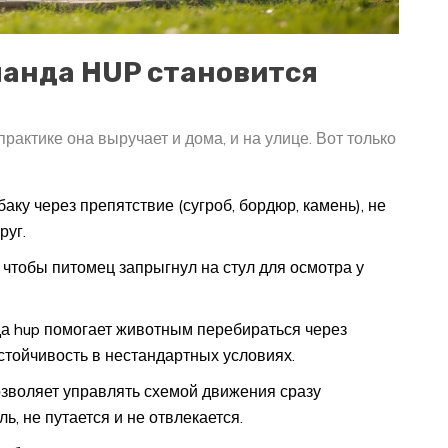
манда HUP становится
практике она выручает и дома, и на улице. Вот только
ку через препятствие (сугроб, бордюр, камень), не
руг.
 чтобы питомец запрыгнул на стул для осмотра у
а hup помогает животным перебираться через
стойчивость в нестандартных условиях.
озволяет управлять схемой движения сразу
ь, не путается и не отвлекается.