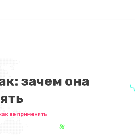
к: зачем она
нять
как ее применять