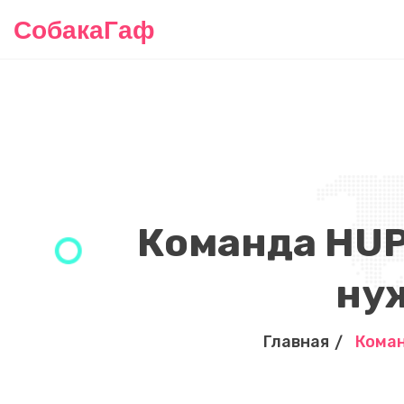
СобакаГаф
Команда HUP
нуж
Главная
Коман