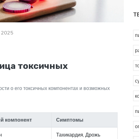
Т
, 2025
п
р
ица токсичных
т
с
ости о его токсичных компонентах и возможных
к
п
й компонент
Симптомы
о
н
Тахикардия, Дрожь