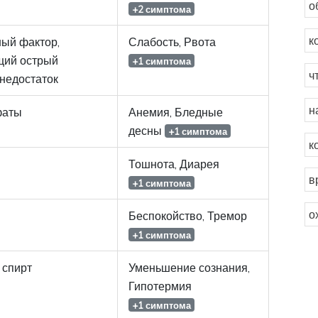
о
+2 симптома
к
ый фактор,
Слабость, Рвота
ий острый
+1 симптома
ч
недостаток
н
фаты
Анемия, Бледные
десны
+1 симптома
к
Тошнота, Диарея
в
+1 симптома
о
Беспокойство, Тремор
+1 симптома
 спирт
Уменьшение сознания,
Гипотермия
+1 симптома