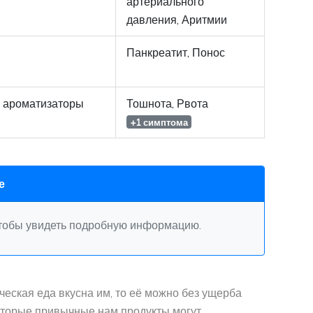
артериального
давления, Аритмии
Панкреатит, Понос
, ароматизаторы
Тошнота, Рвота
+1 симптома
е
чтобы увидеть подробную информацию.
ческая еда вкусна им, то её можно без ущерба
оторые привычные нам продукты могут