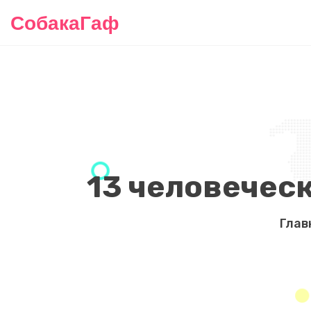
СобакаГаф
13 человечес
Глав