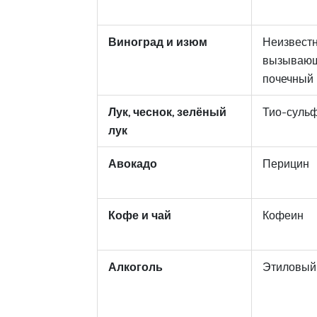
Виноград и изюм
Неизвестн
вызывающ
почечный 
Лук, чеснок, зелёный
Тио-суль
лук
Авокадо
Перицин
Кофе и чай
Кофеин
Алкоголь
Этиловый