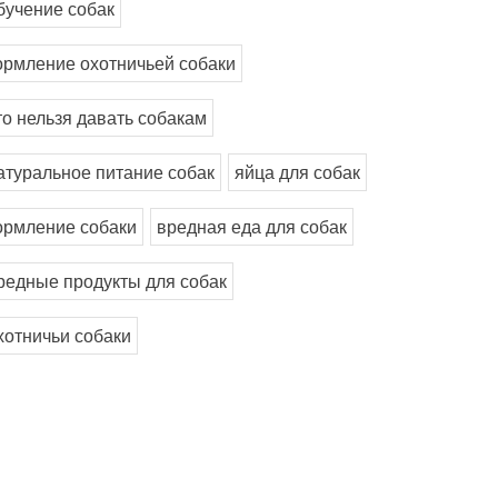
бучение собак
ормление охотничьей собаки
то нельзя давать собакам
атуральное питание собак
яйца для собак
ормление собаки
вредная еда для собак
редные продукты для собак
хотничьи собаки